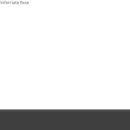
Inferriate fisse
ight
Alice plus