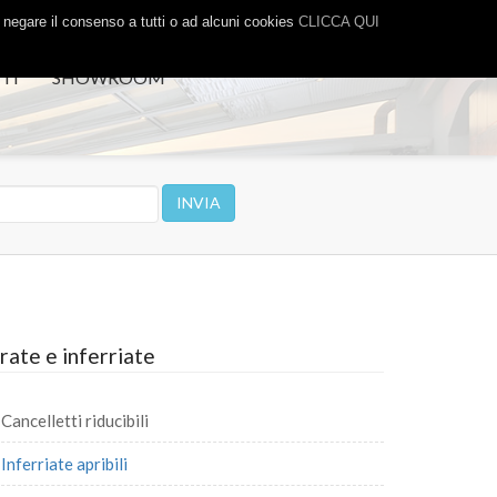
o negare il consenso a tutti o ad alcuni cookies
CLICCA QUI
TI
SHOWROOM
rate e inferriate
Cancelletti riducibili
Inferriate apribili