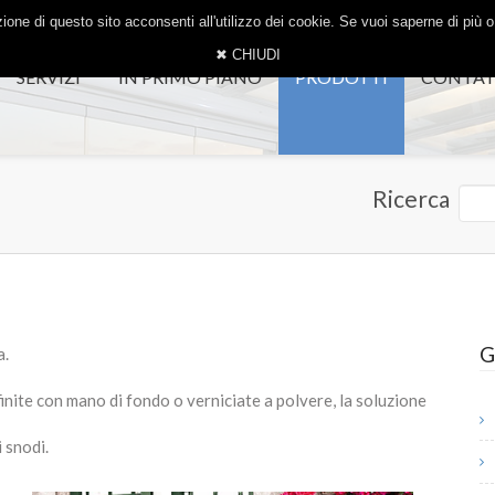
one di questo sito acconsenti all'utilizzo dei cookie. Se vuoi saperne di più 
✖ CHIUDI
SERVIZI
IN PRIMO PIANO
PRODOTTI
CONTAT
Ricerca
G
a.
finite con mano di fondo o verniciate a polvere, la soluzione
 snodi.