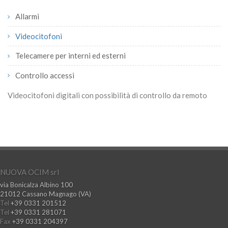
Allarmi
Videocitofoni
Telecamere per interni ed esterni
Controllo accessi
Videocitofoni digitali con possibilità di controllo da remoto
NUOVA OCIM srl
via Bonicalza Albino 100
21012 Cassano Magnago (VA)
Tel
+39 0331 201512
Tel
+39 0331 281071
Fax
+39 0331 204397